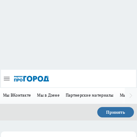
Мы ВКонтакте
Мы в Дзене
Партнерские материалы
Мы в Te
Принять