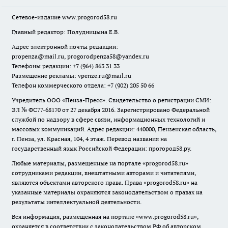
Сетевое-издание
www.progorod58.ru
Главный редактор: Полудницына Е.В.
Адрес электронной почты редакции:
propenza@mail.ru
, progorodpenza58@yandex.ru
Телефоны редакции: +7 (964) 863 31 33
Размещение рекламы: vpenze.ru@mail.ru
Телефон коммерческого отдела: +7 (902) 205 50 66
Учредитель ООО «Пенза-Пресс». Свидетельство о регистрации СМИ:
ЭЛ № ФС77-68170 от 27 декабря 2016. Зарегистрировано Федеральной
службой по надзору в сфере связи, информационных технологий и
массовых коммуникаций. Адрес редакции: 440000, Пензенская область,
г. Пенза, ул. Красная, 104, 4 этаж. Перевод названия на
государственный язык Российской Федерации: прогород58.ру.
Любые материалы, размещенные на портале «
progorod58.ru
»
сотрудниками редакции, внештатными авторами и читателями,
являются объектами авторского права. Права «
progorod58.ru
» на
указанные материалы охраняются законодательством о правах на
результаты интеллектуальной деятельности.
Вся информация, размещенная на портале «
www.progorod58.ru
»,
охраняется в соответствии с законодательством РФ об авторском