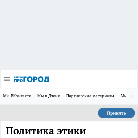
Мы ВКонтакте
Мы в Дзене
Партнерские материалы
Мы в Te
Принять
Политика этики