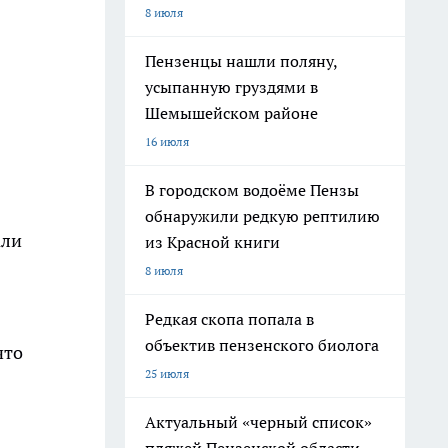
8 июля
Пензенцы нашли поляну,
усыпанную груздями в
Шемышейском районе
16 июля
В городском водоёме Пензы
обнаружили редкую рептилию
али
из Красной книги
8 июля
Редкая скопа попала в
объектив пензенского биолога
что
25 июля
Актуальный «черный список»