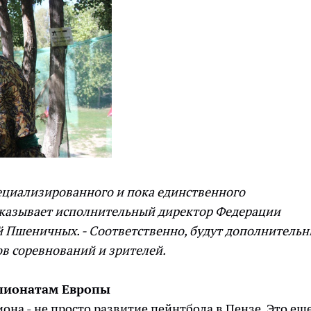
пециализированного и пока единственного
ссказывает исполнительный директор Федерации
й Пшеничных. - Соответственно, будут дополнитель
ов соревнований и зрителей.
мпионатам Европы
иона - не просто развитие пейнтбола в Пензе. Это ещ