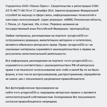
Учредитель ООО «Пенза-Пресс». Свидетельство о регистрации СМИ:
ЭЛ № ФС77-68170 от 27 декабря 2016. Зарегистрировано Федеральной
службой по надзору в сфере связи, информационных технологий и
массовых коммуникаций. Адрес редакции: 440000, Пензенская область,
г. Пенза, ул. Красная, 104, 4 этаж. Перевод названия на
государственный язык Российской Федерации: прогород58.ру.
Любые материалы, размещенные на портале «
progorod58.ru
»
сотрудниками редакции, внештатными авторами и читателями,
являются объектами авторского права. Права «
progorod58.ru
» на
указанные материалы охраняются законодательством о правах на
результаты интеллектуальной деятельности.
Вся информация, размещенная на портале «
www.progorod58.ru
»,
охраняется в соответствии с законодательством РФ об авторском
праве и не подлежит использованию кем-либо в какой бы то ни было
форме, в том числе воспроизведению, распространению, переработке
не иначе, как с письменного разрешения правообладателя.
Все фотографические произведения на
сайте
www.progorod58.ru
защищены авторским правом и являются
интеллектуальной собственностью. Копирование без письменного
согласия правообладателя запрещено.