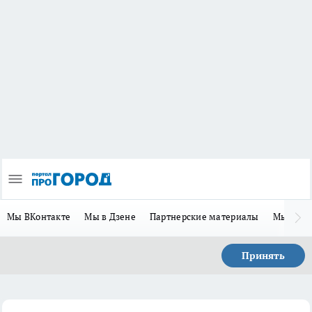
Мы ВКонтакте
Мы в Дзене
Партнерские материалы
Мы в Te
Принять