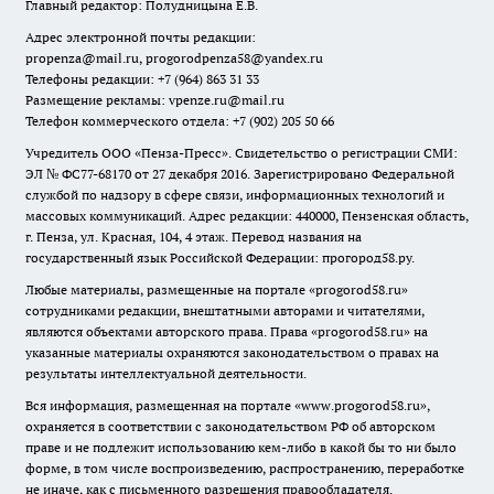
Главный редактор: Полудницына Е.В.
Адрес электронной почты редакции:
propenza@mail.ru
, progorodpenza58@yandex.ru
Телефоны редакции: +7 (964) 863 31 33
Размещение рекламы: vpenze.ru@mail.ru
Телефон коммерческого отдела: +7 (902) 205 50 66
Учредитель ООО «Пенза-Пресс». Свидетельство о регистрации СМИ:
ЭЛ № ФС77-68170 от 27 декабря 2016. Зарегистрировано Федеральной
службой по надзору в сфере связи, информационных технологий и
массовых коммуникаций. Адрес редакции: 440000, Пензенская область,
г. Пенза, ул. Красная, 104, 4 этаж. Перевод названия на
государственный язык Российской Федерации: прогород58.ру.
Любые материалы, размещенные на портале «
progorod58.ru
»
сотрудниками редакции, внештатными авторами и читателями,
являются объектами авторского права. Права «
progorod58.ru
» на
указанные материалы охраняются законодательством о правах на
результаты интеллектуальной деятельности.
Вся информация, размещенная на портале «
www.progorod58.ru
»,
охраняется в соответствии с законодательством РФ об авторском
праве и не подлежит использованию кем-либо в какой бы то ни было
форме, в том числе воспроизведению, распространению, переработке
не иначе, как с письменного разрешения правообладателя.