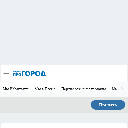
Мы ВКонтакте
Мы в Дзене
Партнерские материалы
Мы в Te
Принять