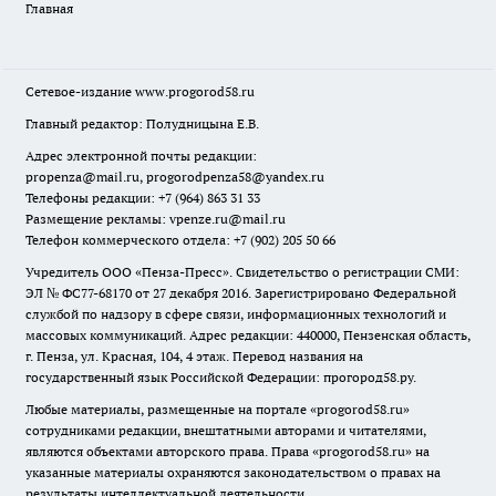
Главная
Сетевое-издание
www.progorod58.ru
Главный редактор: Полудницына Е.В.
Адрес электронной почты редакции:
propenza@mail.ru
, progorodpenza58@yandex.ru
Телефоны редакции: +7 (964) 863 31 33
Размещение рекламы: vpenze.ru@mail.ru
Телефон коммерческого отдела: +7 (902) 205 50 66
Учредитель ООО «Пенза-Пресс». Свидетельство о регистрации СМИ:
ЭЛ № ФС77-68170 от 27 декабря 2016. Зарегистрировано Федеральной
службой по надзору в сфере связи, информационных технологий и
массовых коммуникаций. Адрес редакции: 440000, Пензенская область,
г. Пенза, ул. Красная, 104, 4 этаж. Перевод названия на
государственный язык Российской Федерации: прогород58.ру.
Любые материалы, размещенные на портале «
progorod58.ru
»
сотрудниками редакции, внештатными авторами и читателями,
являются объектами авторского права. Права «
progorod58.ru
» на
указанные материалы охраняются законодательством о правах на
результаты интеллектуальной деятельности.