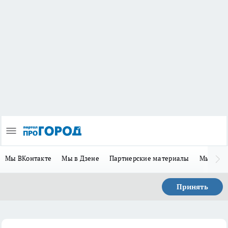
Мы ВКонтакте
Мы в Дзене
Партнерские материалы
Мы в Te
Принять