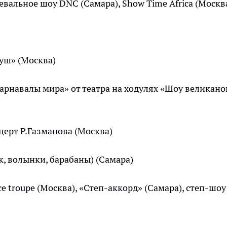
евальное шоу DNC (Самара), Show Time Africa (Москв
Туш» (Москва)
арнавалы мира» от театра на ходулях «Шоу великано
церт Р.Газманова (Москва)
лк, волынки, барабаны) (Самара)
ce troupe (Москва), «Степ-аккорд» (Самара), степ-шоу