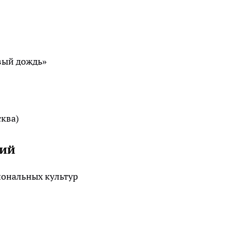
вый дождь»
сква)
ний
иональных культур