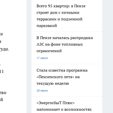
Всего 95 квартир: в Пензе
строят дом с личными
террасами и подземной
парковкой
та
В Пензе началась распродажа
а
АЗС на фоне топливных
уда.
ограничений
17 июля
а
Стала известна программа
11
«Пензенского лета» на
текущую неделю
20 июля
тво
ой
«ЭнергосбыТ Плюс»
напоминает о возможностях