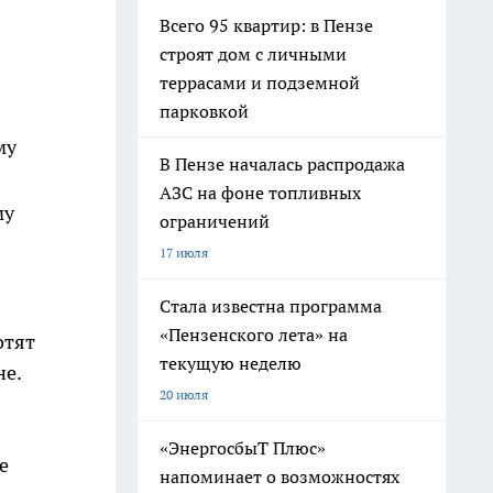
Всего 95 квартир: в Пензе
строят дом с личными
террасами и подземной
парковкой
му
В Пензе началась распродажа
АЗС на фоне топливных
му
ограничений
17 июля
Стала известна программа
«Пензенского лета» на
отят
текущую неделю
не.
20 июля
«ЭнергосбыТ Плюс»
е
напоминает о возможностях