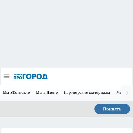
Мы ВКонтакте
Мы в Дзене
Партнерские материалы
Мы в Te
Принять