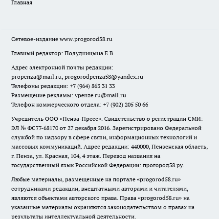
Главная
Сетевое-издание
www.progorod58.ru
Главный редактор: Полудницына Е.В.
Адрес электронной почты редакции:
propenza@mail.ru
, progorodpenza58@yandex.ru
Телефоны редакции: +7 (964) 863 31 33
Размещение рекламы: vpenze.ru@mail.ru
Телефон коммерческого отдела: +7 (902) 205 50 66
Учредитель ООО «Пенза-Пресс». Свидетельство о регистрации СМИ:
ЭЛ № ФС77-68170 от 27 декабря 2016. Зарегистрировано Федеральной
службой по надзору в сфере связи, информационных технологий и
массовых коммуникаций. Адрес редакции: 440000, Пензенская область,
г. Пенза, ул. Красная, 104, 4 этаж. Перевод названия на
государственный язык Российской Федерации: прогород58.ру.
Любые материалы, размещенные на портале «
progorod58.ru
»
сотрудниками редакции, внештатными авторами и читателями,
являются объектами авторского права. Права «
progorod58.ru
» на
указанные материалы охраняются законодательством о правах на
результаты интеллектуальной деятельности.