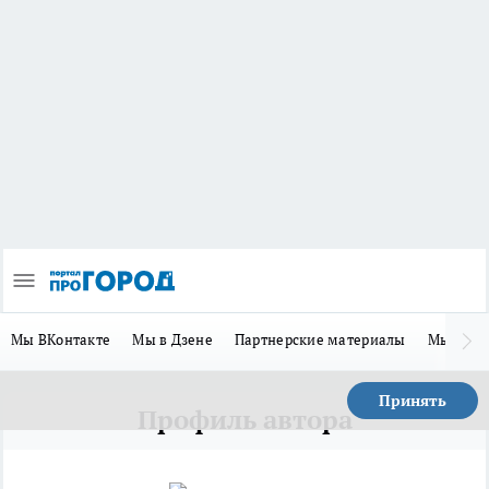
Мы ВКонтакте
Мы в Дзене
Партнерские материалы
Мы в Te
Принять
Профиль автора