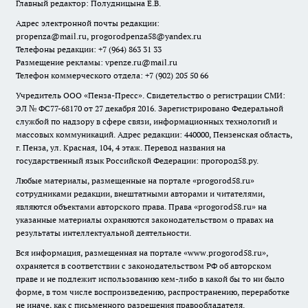
Главный редактор: Полудницына Е.В.
Адрес электронной почты редакции:
propenza@mail.ru
, progorodpenza58@yandex.ru
Телефоны редакции: +7 (964) 863 31 33
Размещение рекламы: vpenze.ru@mail.ru
Телефон коммерческого отдела: +7 (902) 205 50 66
Учредитель ООО «Пенза-Пресс». Свидетельство о регистрации СМИ:
ЭЛ № ФС77-68170 от 27 декабря 2016. Зарегистрировано Федеральной
службой по надзору в сфере связи, информационных технологий и
массовых коммуникаций. Адрес редакции: 440000, Пензенская область,
г. Пенза, ул. Красная, 104, 4 этаж. Перевод названия на
государственный язык Российской Федерации: прогород58.ру.
Любые материалы, размещенные на портале «
progorod58.ru
»
сотрудниками редакции, внештатными авторами и читателями,
являются объектами авторского права. Права «
progorod58.ru
» на
указанные материалы охраняются законодательством о правах на
результаты интеллектуальной деятельности.
Вся информация, размещенная на портале «
www.progorod58.ru
»,
охраняется в соответствии с законодательством РФ об авторском
праве и не подлежит использованию кем-либо в какой бы то ни было
форме, в том числе воспроизведению, распространению, переработке
не иначе, как с письменного разрешения правообладателя.