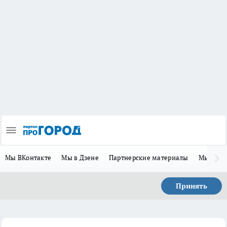
Мы ВКонтакте
Мы в Дзене
Партнерские материалы
Мы в Te
Принять