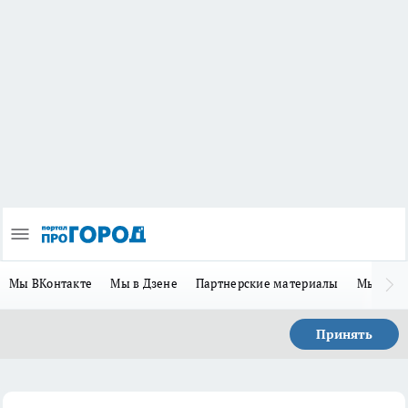
Мы ВКонтакте
Мы в Дзене
Партнерские материалы
Мы в Te
Принять