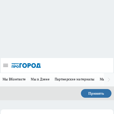
Мы ВКонтакте
Мы в Дзене
Партнерские материалы
Мы в Te
Принять