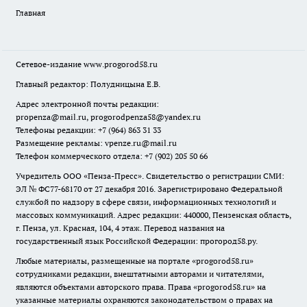
Главная
Сетевое-издание
www.progorod58.ru
Главный редактор: Полудницына Е.В.
Адрес электронной почты редакции:
propenza@mail.ru
, progorodpenza58@yandex.ru
Телефоны редакции: +7 (964) 863 31 33
Размещение рекламы: vpenze.ru@mail.ru
Телефон коммерческого отдела: +7 (902) 205 50 66
Учредитель ООО «Пенза-Пресс». Свидетельство о регистрации СМИ:
ЭЛ № ФС77-68170 от 27 декабря 2016. Зарегистрировано Федеральной
службой по надзору в сфере связи, информационных технологий и
массовых коммуникаций. Адрес редакции: 440000, Пензенская область,
г. Пенза, ул. Красная, 104, 4 этаж. Перевод названия на
государственный язык Российской Федерации: прогород58.ру.
Любые материалы, размещенные на портале «
progorod58.ru
»
сотрудниками редакции, внештатными авторами и читателями,
являются объектами авторского права. Права «
progorod58.ru
» на
указанные материалы охраняются законодательством о правах на