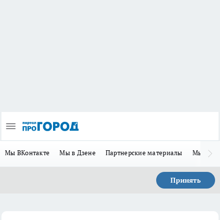
Мы ВКонтакте
Мы в Дзене
Партнерские материалы
Мы в Te
Принять