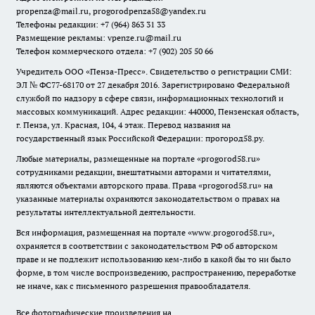
propenza@mail.ru
, progorodpenza58@yandex.ru
Телефоны редакции: +7 (964) 863 31 33
Размещение рекламы: vpenze.ru@mail.ru
Телефон коммерческого отдела: +7 (902) 205 50 66
Учредитель ООО «Пенза-Пресс». Свидетельство о регистрации СМИ:
ЭЛ № ФС77-68170 от 27 декабря 2016. Зарегистрировано Федеральной
службой по надзору в сфере связи, информационных технологий и
массовых коммуникаций. Адрес редакции: 440000, Пензенская область,
г. Пенза, ул. Красная, 104, 4 этаж. Перевод названия на
государственный язык Российской Федерации: прогород58.ру.
Любые материалы, размещенные на портале «
progorod58.ru
»
сотрудниками редакции, внештатными авторами и читателями,
являются объектами авторского права. Права «
progorod58.ru
» на
указанные материалы охраняются законодательством о правах на
результаты интеллектуальной деятельности.
Вся информация, размещенная на портале «
www.progorod58.ru
»,
охраняется в соответствии с законодательством РФ об авторском
праве и не подлежит использованию кем-либо в какой бы то ни было
форме, в том числе воспроизведению, распространению, переработке
не иначе, как с письменного разрешения правообладателя.
Все фотографические произведения на