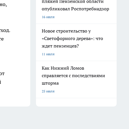
пляжей Пензенской области
но,
опубликовал Роспотребнадзор
16 июля
ход.
Новое строительство у
«Светофорного дерева»: что
те
ждет пензенцев?
11 июля
Как Нижний Ломов
ют
справляется с последствиями
й
шторма
25 июля