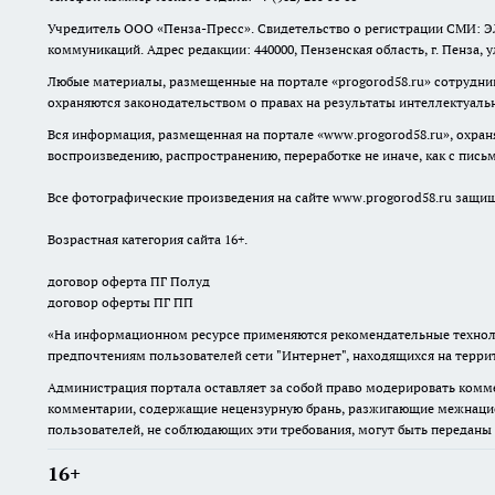
Учредитель ООО «Пенза-Пресс». Свидетельство о регистрации СМИ: ЭЛ
коммуникаций. Адрес редакции: 440000, Пензенская область, г. Пенза, 
Любые материалы, размещенные на портале «
progorod58.ru
» сотрудни
охраняются законодательством о правах на результаты интеллектуаль
Вся информация, размещенная на портале «
www.progorod58.ru
», охра
воспроизведению, распространению, переработке не иначе, как с пис
Все фотографические произведения на сайте
www.progorod58.ru
защище
Возрастная категория сайта 16+.
договор оферта ПГ Полуд
договор оферты ПГ ПП
«На информационном ресурсе применяются рекомендательные техноло
предпочтениям пользователей сети "Интернет", находящихся на терр
Администрация портала оставляет за собой право модерировать комме
комментарии, содержащие нецензурную брань, разжигающие межнацион
пользователей, не соблюдающих эти требования, могут быть переданы
16+