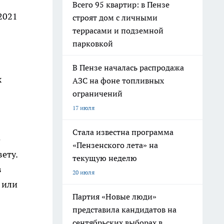
Всего 95 квартир: в Пензе
2021
строят дом с личными
террасами и подземной
парковкой
В Пензе началась распродажа
х
АЗС на фоне топливных
ограничений
17 июля
Стала известна программа
е
«Пензенского лета» на
ету.
текущую неделю
в
20 июля
 или
Партия «Новые люди»
представила кандидатов на
сентябрьских выборах в