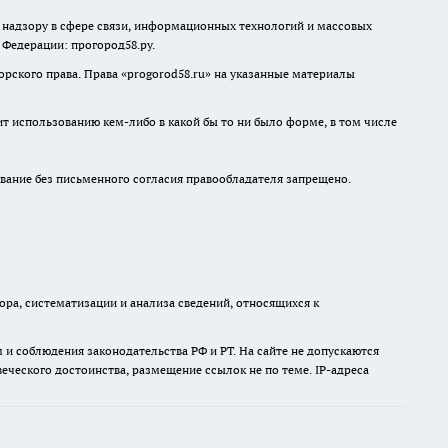
о надзору в сфере связи, информационных технологий и массовых
й Федерации: прогород58.ру.
рского права. Права «
progorod58.ru
» на указанные материалы
ит использованию кем-либо в какой бы то ни было форме, в том числе
ание без письменного согласия правообладателя запрещено.
а, систематизации и анализа сведений, относящихся к
и соблюдения законодательства РФ и РТ. На сайте не допускаются
ческого достоинства, размещение ссылок не по теме. IP-адреса