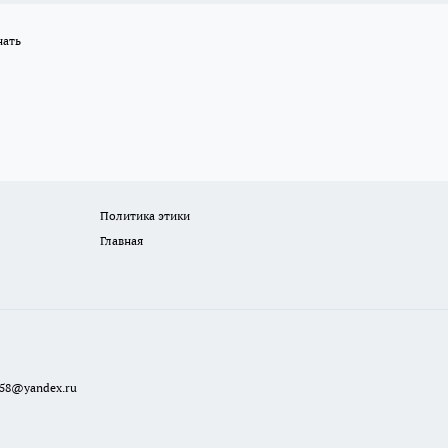
нать
Политика этики
Главная
a58@yandex.ru