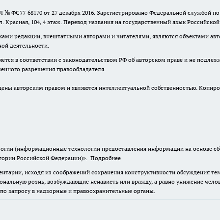
 № ФС77-68170 от 27 декабря 2016. Зарегистрировано Федеральной службой п
ул. Красная, 104, 4 этаж. Перевод названия на государственный язык Российско
ками редакции, внештатными авторами и читателями, являются объектами авто
ной деятельности.
няется в соответствии с законодательством РФ об авторском праве и не подлеж
ьменного разрешения правообладателя.
ны авторским правом и являются интеллектуальной собственностью. Копиров
гии (информационные технологии предоставления информации на основе сбор
итории Российской Федерации)».
Подробнее
нтарии, исходя из соображений сохранения конструктивности обсуждения тем 
альную рознь, возбуждающие ненависть или вражду, а равно унижение челове
 по запросу в надзорные и правоохранительные органы.