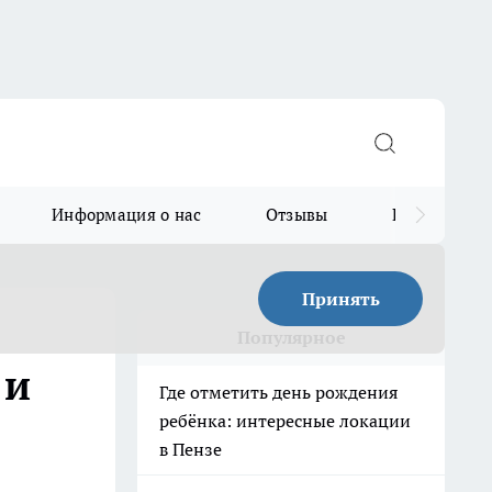
Информация о нас
Отзывы
Прайс для в
Принять
Популярное
 и
Где отметить день рождения
ребёнка: интересные локации
в Пензе