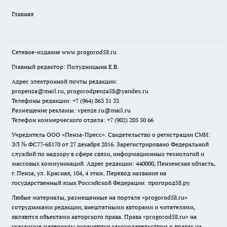
Главная
Сетевое-издание
www.progorod58.ru
Главный редактор: Полудницына Е.В.
Адрес электронной почты редакции:
propenza@mail.ru
, progorodpenza58@yandex.ru
Телефоны редакции: +7 (964) 863 31 33
Размещение рекламы: vpenze.ru@mail.ru
Телефон коммерческого отдела: +7 (902) 205 50 66
Учредитель ООО «Пенза-Пресс». Свидетельство о регистрации СМИ:
ЭЛ № ФС77-68170 от 27 декабря 2016. Зарегистрировано Федеральной
службой по надзору в сфере связи, информационных технологий и
массовых коммуникаций. Адрес редакции: 440000, Пензенская область,
г. Пенза, ул. Красная, 104, 4 этаж. Перевод названия на
государственный язык Российской Федерации: прогород58.ру.
Любые материалы, размещенные на портале «
progorod58.ru
»
сотрудниками редакции, внештатными авторами и читателями,
являются объектами авторского права. Права «
progorod58.ru
» на
указанные материалы охраняются законодательством о правах на