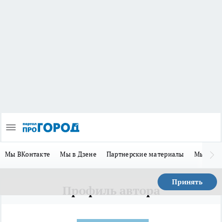
Мы ВКонтакте
Мы в Дзене
Партнерские материалы
Мы в Te
Принять
Профиль автора