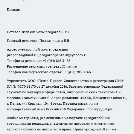
Главная
Сетевое-издание
www.progorod58.ru
Главный редактор: Полудницына Е.В.
Адрес электронной почты редакции:
propenza@mail.ru
, progorodpenza58@yandex.ru
Телефоны редакции: +7 (964) 863 31 33
Размещение рекламы: vpenze.ru@mail.ru
Телефон коммерческого отдела: +7 (902) 205 50 66
Учредитель ООО «Пенза-Пресс». Свидетельство о регистрации СМИ:
ЭЛ № ФС77-68170 от 27 декабря 2016. Зарегистрировано Федеральной
службой по надзору в сфере связи, информационных технологий и
массовых коммуникаций. Адрес редакции: 440000, Пензенская область,
г. Пенза, ул. Красная, 104, 4 этаж. Перевод названия на
государственный язык Российской Федерации: прогород58.ру.
Любые материалы, размещенные на портале «
progorod58.ru
»
сотрудниками редакции, внештатными авторами и читателями,
являются объектами авторского права. Права «
progorod58.ru
» на