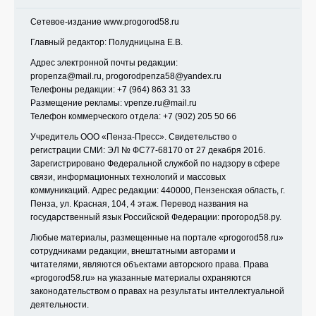
Сетевое-издание
www.progorod58.ru
Главный редактор: Полудницына Е.В.
Адрес электронной почты редакции:
propenza@mail.ru
, progorodpenza58@yandex.ru
Телефоны редакции: +7 (964) 863 31 33
Размещение рекламы: vpenze.ru@mail.ru
Телефон коммерческого отдела: +7 (902) 205 50 66
Учредитель ООО «Пенза-Пресс». Свидетельство о
регистрации СМИ: ЭЛ № ФС77-68170 от 27 декабря 2016.
Зарегистрировано Федеральной службой по надзору в сфере
связи, информационных технологий и массовых
коммуникаций. Адрес редакции: 440000, Пензенская область, г.
Пенза, ул. Красная, 104, 4 этаж. Перевод названия на
государственный язык Российской Федерации: прогород58.ру.
Любые материалы, размещенные на портале «
progorod58.ru
»
сотрудниками редакции, внештатными авторами и
читателями, являются объектами авторского права. Права
«
progorod58.ru
» на указанные материалы охраняются
законодательством о правах на результаты интеллектуальной
деятельности.