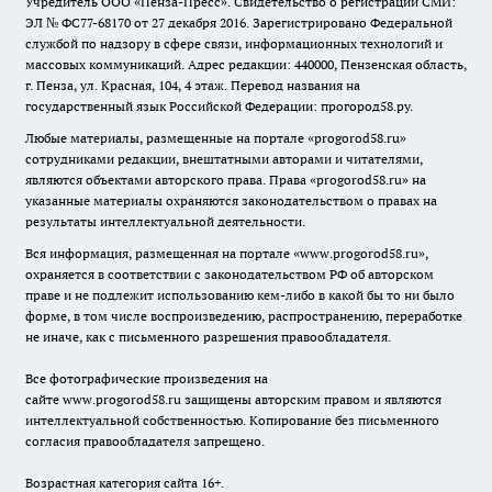
Учредитель ООО «Пенза-Пресс». Свидетельство о регистрации СМИ:
ЭЛ № ФС77-68170 от 27 декабря 2016. Зарегистрировано Федеральной
службой по надзору в сфере связи, информационных технологий и
массовых коммуникаций. Адрес редакции: 440000, Пензенская область,
г. Пенза, ул. Красная, 104, 4 этаж. Перевод названия на
государственный язык Российской Федерации: прогород58.ру.
Любые материалы, размещенные на портале «
progorod58.ru
»
сотрудниками редакции, внештатными авторами и читателями,
являются объектами авторского права. Права «
progorod58.ru
» на
указанные материалы охраняются законодательством о правах на
результаты интеллектуальной деятельности.
Вся информация, размещенная на портале «
www.progorod58.ru
»,
охраняется в соответствии с законодательством РФ об авторском
праве и не подлежит использованию кем-либо в какой бы то ни было
форме, в том числе воспроизведению, распространению, переработке
не иначе, как с письменного разрешения правообладателя.
Все фотографические произведения на
сайте
www.progorod58.ru
защищены авторским правом и являются
интеллектуальной собственностью. Копирование без письменного
согласия правообладателя запрещено.
Возрастная категория сайта 16+.