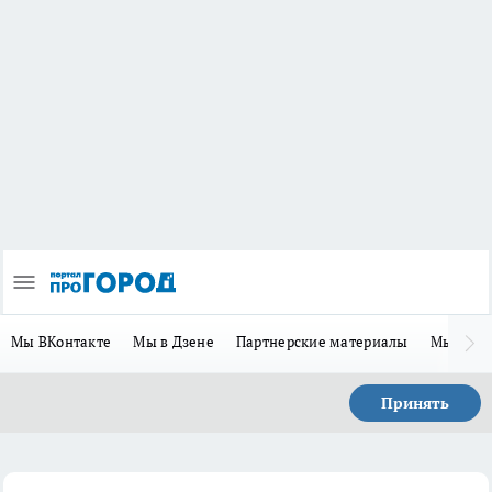
Мы ВКонтакте
Мы в Дзене
Партнерские материалы
Мы в Te
Принять