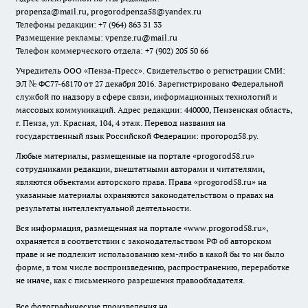
propenza@mail.ru
, progorodpenza58@yandex.ru
Телефоны редакции: +7 (964) 863 31 33
Размещение рекламы: vpenze.ru@mail.ru
Телефон коммерческого отдела: +7 (902) 205 50 66
Учредитель ООО «Пенза-Пресс». Свидетельство о регистрации СМИ:
ЭЛ № ФС77-68170 от 27 декабря 2016. Зарегистрировано Федеральной
службой по надзору в сфере связи, информационных технологий и
массовых коммуникаций. Адрес редакции: 440000, Пензенская область,
г. Пенза, ул. Красная, 104, 4 этаж. Перевод названия на
государственный язык Российской Федерации: прогород58.ру.
Любые материалы, размещенные на портале «
progorod58.ru
»
сотрудниками редакции, внештатными авторами и читателями,
являются объектами авторского права. Права «
progorod58.ru
» на
указанные материалы охраняются законодательством о правах на
результаты интеллектуальной деятельности.
Вся информация, размещенная на портале «
www.progorod58.ru
»,
охраняется в соответствии с законодательством РФ об авторском
праве и не подлежит использованию кем-либо в какой бы то ни было
форме, в том числе воспроизведению, распространению, переработке
не иначе, как с письменного разрешения правообладателя.
Все фотографические произведения на