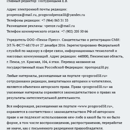
Главный редактор: Полудницына Е.В.
Адрес электронной почты редакции:
propenza@mail.ru
, progorodpenza58@yandex.ru
Телефоны редакции: +7 (964) 863 31 33
Размещение рекламы: vpenze.ru@mail.ru
Телефон коммерческого отдела: +7 (902) 205 50 66
Учредитель ООО «Пенза-Пресс». Свидетельство о регистрации СМИ:
ЭЛ № ФС77-68170 от 27 декабря 2016. Зарегистрировано Федеральной
службой по надзору в сфере связи, информационных технологий и
массовых коммуникаций. Адрес редакции: 440000, Пензенская область,
г. Пенза, ул. Красная, 104, 4 этаж. Перевод названия на
государственный язык Российской Федерации: прогород58.ру.
Любые материалы, размещенные на портале «
progorod58.ru
»
сотрудниками редакции, внештатными авторами и читателями,
являются объектами авторского права. Права «
progorod58.ru
» на
указанные материалы охраняются законодательством о правах на
результаты интеллектуальной деятельности.
Вся информация, размещенная на портале «
www.progorod58.ru
»,
охраняется в соответствии с законодательством РФ об авторском
праве и не подлежит использованию кем-либо в какой бы то ни было
форме, в том числе воспроизведению, распространению, переработке
не иначе, как с письменного разрешения правообладателя.