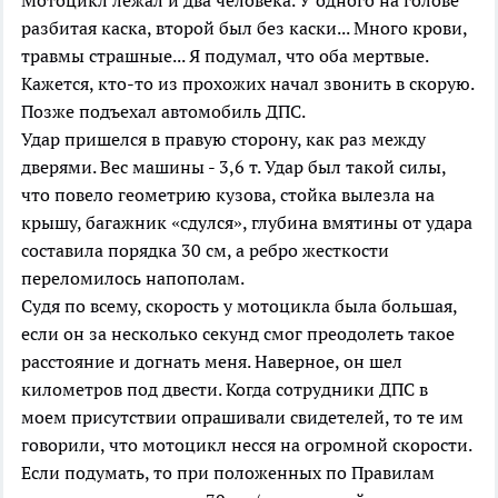
Мотоцикл лежал и два человека. У одного на голове
разбитая каска, второй был без каски... Много крови,
травмы страшные... Я подумал, что оба мертвые.
Кажется, кто-то из прохожих начал звонить в скорую.
Позже подъехал автомобиль ДПС.
Удар пришелся в правую сторону, как раз между
дверями. Вес машины - 3,6 т. Удар был такой силы,
что повело геометрию кузова, стойка вылезла на
крышу, багажник «сдулся», глубина вмятины от удара
составила порядка 30 см, а ребро жесткости
переломилось напополам.
Судя по всему, скорость у мотоцикла была большая,
если он за несколько секунд смог преодолеть такое
расстояние и догнать меня. Наверное, он шел
километров под двести. Когда сотрудники ДПС в
моем присутствии опрашивали свидетелей, то те им
говорили, что мотоцикл несся на огромной скорости.
Если подумать, то при положенных по Правилам