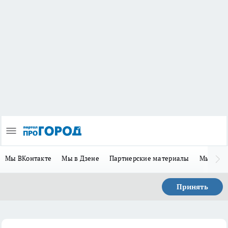
Мы ВКонтакте
Мы в Дзене
Партнерские материалы
Мы в Te
Принять