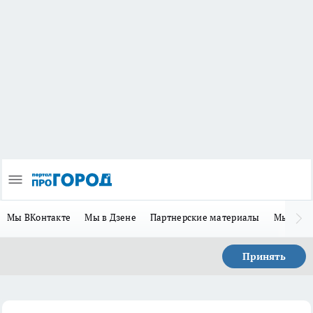
Мы ВКонтакте
Мы в Дзене
Партнерские материалы
Мы в Te
Принять