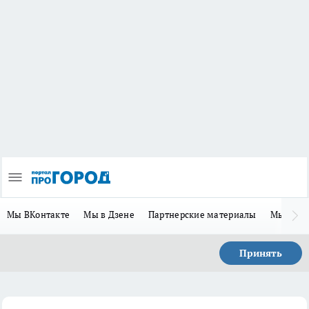
Мы ВКонтакте
Мы в Дзене
Партнерские материалы
Мы в Te
Принять