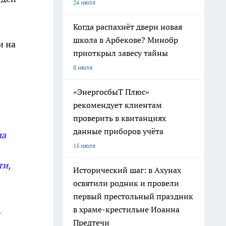
24 июля
Когда распахнёт двери новая
школа в Арбекове? Минобр
и на
приоткрыл завесу тайны
8 июля
«ЭнергосбыТ Плюс»
рекомендует клиентам
проверить в квитанциях
данные приборов учёта
ма
15 июля
ти,
Исторический шаг: в Ахунах
освятили родник и провели
первый престольный праздник
в храме-крестильне Иоанна
.
Предтечи