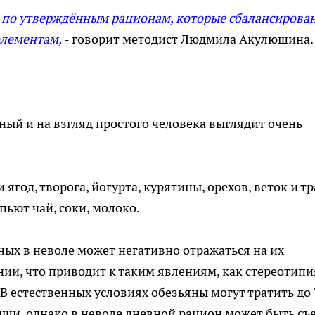
 по утверждённым рационам, которые сбалансирова
элементам,
- говорит методист Людмила Акулюшина.
ный и на взгляд простого человека выглядит очень
ягод, творога, йогурта, курятины, орехов, веток и тр
ьют чай, соки, молоко.
ных в неволе может негативно отражаться на их
ии, что приводит к таким явлениям, как стереотипи
 В естественных условиях обезьяны могут тратить до
ищи, однако в неволе дневной рацион может быть съ