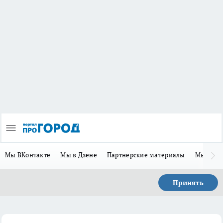
Мы ВКонтакте
Мы в Дзене
Партнерские материалы
Мы в Te
Принять