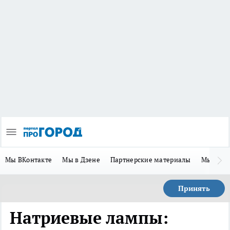
Мы ВКонтакте
Мы в Дзене
Партнерские материалы
Мы в Te
Принять
Натриевые лампы: