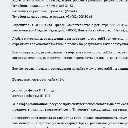
Адрес электронной почты редакции:
propenza@mail.ru
, progorodpenz
Телефоны редакции: +7 (964) 863 31 33
Размещение рекламы: vpenze.ru@mail.ru
Телефон коммерческого отдела: +7 (902) 205 50 66
Учредитель ООО «Пенза-Пресс». Свидетельство о регистрации СМИ: ЭЛ
коммуникаций. Адрес редакции: 440000, Пензенская область, г. Пенза, 
Любые материалы, размещенные на портале «
progorod58.ru
» сотрудни
охраняются законодательством о правах на результаты интеллектуаль
Вся информация, размещенная на портале «
www.progorod58.ru
», охра
воспроизведению, распространению, переработке не иначе, как с пис
Все фотографические произведения на сайте
www.progorod58.ru
защище
Возрастная категория сайта 16+.
договор оферта ПГ Полуд
договор оферты ПГ ПП
«На информационном ресурсе применяются рекомендательные техноло
предпочтениям пользователей сети "Интернет", находящихся на терр
Администрация портала оставляет за собой право модерировать комме
комментарии, содержащие нецензурную брань, разжигающие межнацион