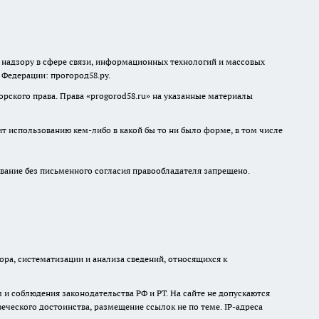
о надзору в сфере связи, информационных технологий и массовых
й Федерации: прогород58.ру.
рского права. Права «
progorod58.ru
» на указанные материалы
ит использованию кем-либо в какой бы то ни было форме, в том числе
ание без письменного согласия правообладателя запрещено.
а, систематизации и анализа сведений, относящихся к
и соблюдения законодательства РФ и РТ. На сайте не допускаются
ческого достоинства, размещение ссылок не по теме. IP-адреса