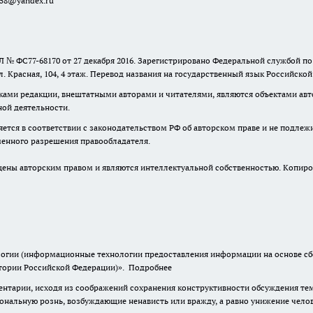
a58@yandex.ru
 № ФС77-68170 от 27 декабря 2016. Зарегистрировано Федеральной службой п
ул. Красная, 104, 4 этаж. Перевод названия на государственный язык Российско
ками редакции, внештатными авторами и читателями, являются объектами авто
ной деятельности.
няется в соответствии с законодательством РФ об авторском праве и не подлеж
ьменного разрешения правообладателя.
ны авторским правом и являются интеллектуальной собственностью. Копиров
гии (информационные технологии предоставления информации на основе сбор
итории Российской Федерации)».
Подробнее
нтарии, исходя из соображений сохранения конструктивности обсуждения тем 
альную рознь, возбуждающие ненависть или вражду, а равно унижение челове