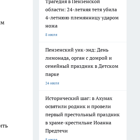
Трагедия в Пензенской
области: 24-летняя тетя убила
4-летнюю племянницу ударом
им
ножа
8 июля
Пензенский уик-энд: День
лимонада, орган с домрой и
семейный праздник в Детском
парке
24 июля
Исторический шаг: в Ахунах
освятили родник и провели
первый престольный праздник
в храме-крестильне Иоанна
ить
Предтечи
8 июля