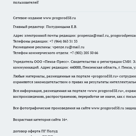
пользователей̆
Сетевое-издание
www.progorod58.ru
Главный редактор: Полудницына Е.В.
Адрес электронной почты редакции:
propenza@mail.ru
, progorodpenz
Телефоны редакции: +7 (964) 863 31 33
Размещение рекламы: vpenze.ru@mail.ru
Телефон коммерческого отдела: +7 (902) 205 50 66
Учредитель ООО «Пенза-Пресс». Свидетельство о регистрации СМИ: ЭЛ
коммуникаций. Адрес редакции: 440000, Пензенская область, г. Пенза, 
Любые материалы, размещенные на портале «
progorod58.ru
» сотрудни
охраняются законодательством о правах на результаты интеллектуаль
Вся информация, размещенная на портале «
www.progorod58.ru
», охра
воспроизведению, распространению, переработке не иначе, как с пис
Все фотографические произведения на сайте
www.progorod58.ru
защище
Возрастная категория сайта 16+.
договор оферта ПГ Полуд