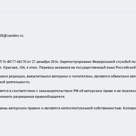
a58@yandex.ru
 № ФС77-68170 от 27 декабря 2016. Зарегистрировано Федеральной службой п
ул. Красная, 104, 4 этаж. Перевод названия на государственный язык Российско
ками редакции, внештатными авторами и читателями, являются объектами авто
ной деятельности.
няется в соответствии с законодательством РФ об авторском праве и не подлеж
ьменного разрешения правообладателя.
ны авторским правом и являются интеллектуальной собственностью. Копиров