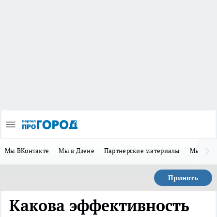
Мы ВКонтакте
Мы в Дзене
Партнерские материалы
Мы в Te
Принять
Какова эффективность