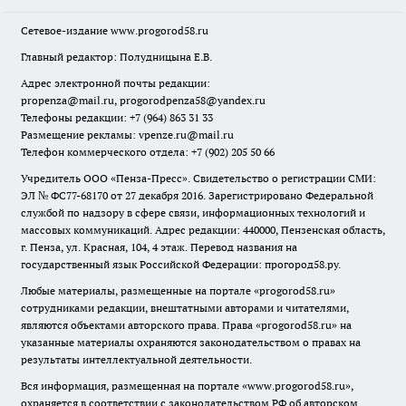
Сетевое-издание
www.progorod58.ru
Главный редактор: Полудницына Е.В.
Адрес электронной почты редакции:
propenza@mail.ru
, progorodpenza58@yandex.ru
Телефоны редакции: +7 (964) 863 31 33
Размещение рекламы: vpenze.ru@mail.ru
Телефон коммерческого отдела: +7 (902) 205 50 66
Учредитель ООО «Пенза-Пресс». Свидетельство о регистрации СМИ:
ЭЛ № ФС77-68170 от 27 декабря 2016. Зарегистрировано Федеральной
службой по надзору в сфере связи, информационных технологий и
массовых коммуникаций. Адрес редакции: 440000, Пензенская область,
г. Пенза, ул. Красная, 104, 4 этаж. Перевод названия на
государственный язык Российской Федерации: прогород58.ру.
Любые материалы, размещенные на портале «
progorod58.ru
»
сотрудниками редакции, внештатными авторами и читателями,
являются объектами авторского права. Права «
progorod58.ru
» на
указанные материалы охраняются законодательством о правах на
результаты интеллектуальной деятельности.
Вся информация, размещенная на портале «
www.progorod58.ru
»,
охраняется в соответствии с законодательством РФ об авторском