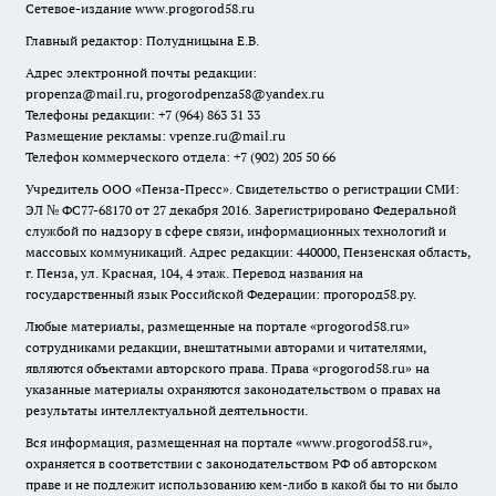
Сетевое-издание
www.progorod58.ru
Главный редактор: Полудницына Е.В.
Адрес электронной почты редакции:
propenza@mail.ru
, progorodpenza58@yandex.ru
Телефоны редакции: +7 (964) 863 31 33
Размещение рекламы: vpenze.ru@mail.ru
Телефон коммерческого отдела: +7 (902) 205 50 66
Учредитель ООО «Пенза-Пресс». Свидетельство о регистрации СМИ:
ЭЛ № ФС77-68170 от 27 декабря 2016. Зарегистрировано Федеральной
службой по надзору в сфере связи, информационных технологий и
массовых коммуникаций. Адрес редакции: 440000, Пензенская область,
г. Пенза, ул. Красная, 104, 4 этаж. Перевод названия на
государственный язык Российской Федерации: прогород58.ру.
Любые материалы, размещенные на портале «
progorod58.ru
»
сотрудниками редакции, внештатными авторами и читателями,
являются объектами авторского права. Права «
progorod58.ru
» на
указанные материалы охраняются законодательством о правах на
результаты интеллектуальной деятельности.
Вся информация, размещенная на портале «
www.progorod58.ru
»,
охраняется в соответствии с законодательством РФ об авторском
праве и не подлежит использованию кем-либо в какой бы то ни было