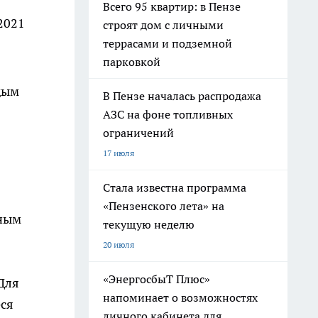
Всего 95 квартир: в Пензе
2021
строят дом с личными
террасами и подземной
парковкой
дым
В Пензе началась распродажа
АЗС на фоне топливных
ограничений
17 июля
Стала известна программа
«Пензенского лета» на
жным
текущую неделю
20 июля
«ЭнергосбыТ Плюс»
Для
напоминает о возможностях
еся
личного кабинета для