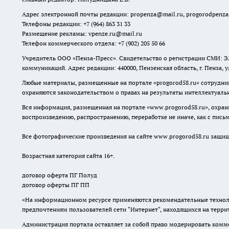
Адрес электронной почты редакции:
propenza@mail.ru
, progorodpenz
Телефоны редакции: +7 (964) 863 31 33
Размещение рекламы: vpenze.ru@mail.ru
Телефон коммерческого отдела: +7 (902) 205 50 66
Учредитель ООО «Пенза-Пресс». Свидетельство о регистрации СМИ: ЭЛ
коммуникаций. Адрес редакции: 440000, Пензенская область, г. Пенза, 
Любые материалы, размещенные на портале «
progorod58.ru
» сотрудни
охраняются законодательством о правах на результаты интеллектуаль
Вся информация, размещенная на портале «
www.progorod58.ru
», охра
воспроизведению, распространению, переработке не иначе, как с пис
Все фотографические произведения на сайте
www.progorod58.ru
защище
Возрастная категория сайта 16+.
договор оферта ПГ Полуд
договор оферты ПГ ПП
«На информационном ресурсе применяются рекомендательные техноло
предпочтениям пользователей сети "Интернет", находящихся на терр
Администрация портала оставляет за собой право модерировать комме