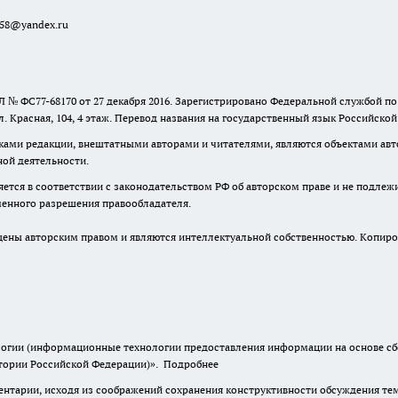
a58@yandex.ru
 № ФС77-68170 от 27 декабря 2016. Зарегистрировано Федеральной службой п
ул. Красная, 104, 4 этаж. Перевод названия на государственный язык Российско
ками редакции, внештатными авторами и читателями, являются объектами авто
ной деятельности.
няется в соответствии с законодательством РФ об авторском праве и не подлеж
ьменного разрешения правообладателя.
ны авторским правом и являются интеллектуальной собственностью. Копиров
гии (информационные технологии предоставления информации на основе сбор
итории Российской Федерации)».
Подробнее
нтарии, исходя из соображений сохранения конструктивности обсуждения тем 