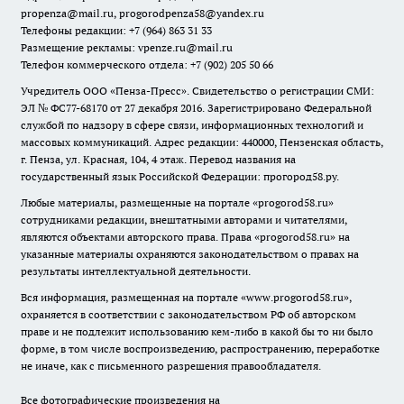
propenza@mail.ru
, progorodpenza58@yandex.ru
Телефоны редакции: +7 (964) 863 31 33
Размещение рекламы: vpenze.ru@mail.ru
Телефон коммерческого отдела: +7 (902) 205 50 66
Учредитель ООО «Пенза-Пресс». Свидетельство о регистрации СМИ:
ЭЛ № ФС77-68170 от 27 декабря 2016. Зарегистрировано Федеральной
службой по надзору в сфере связи, информационных технологий и
массовых коммуникаций. Адрес редакции: 440000, Пензенская область,
г. Пенза, ул. Красная, 104, 4 этаж. Перевод названия на
государственный язык Российской Федерации: прогород58.ру.
Любые материалы, размещенные на портале «
progorod58.ru
»
сотрудниками редакции, внештатными авторами и читателями,
являются объектами авторского права. Права «
progorod58.ru
» на
указанные материалы охраняются законодательством о правах на
результаты интеллектуальной деятельности.
Вся информация, размещенная на портале «
www.progorod58.ru
»,
охраняется в соответствии с законодательством РФ об авторском
праве и не подлежит использованию кем-либо в какой бы то ни было
форме, в том числе воспроизведению, распространению, переработке
не иначе, как с письменного разрешения правообладателя.
Все фотографические произведения на