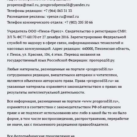
propenza@mail.ru
, progorodpenza58@yandex.ru
Телефоны редакции: +7 (964) 863 31 33
Размещение рекламы: vpenze.ru@mail.ru
Телефон коммерческого отдела: +7 (902) 205 50 66
Учредитель ООО «Пенза-Пресс». Свидетельство о регистрации СМИ:
ЭЛ № ФС77-68170 от 27 декабря 2016. Зарегистрировано Федеральной
службой по надзору в сфере связи, информационных технологий и
массовых коммуникаций. Адрес редакции: 440000, Пензенская область,
г. Пенза, ул. Красная, 104, 4 этаж. Перевод названия на
государственный язык Российской Федерации: прогород58.ру.
Любые материалы, размещенные на портале «
progorod58.ru
»
сотрудниками редакции, внештатными авторами и читателями,
являются объектами авторского права. Права «
progorod58.ru
» на
указанные материалы охраняются законодательством о правах на
результаты интеллектуальной деятельности.
Вся информация, размещенная на портале «
www.progorod58.ru
»,
охраняется в соответствии с законодательством РФ об авторском
праве и не подлежит использованию кем-либо в какой бы то ни было
форме, в том числе воспроизведению, распространению, переработке
не иначе, как с письменного разрешения правообладателя.
Все фотографические произведения на