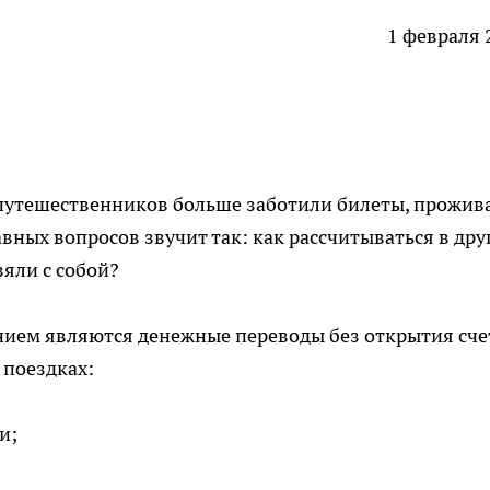
1 февраля 
, путешественников больше заботили билеты, прожив
авных вопросов звучит так: как рассчитываться в дру
зяли с собой?
нием являются денежные переводы без открытия сче
 поездках:
и;