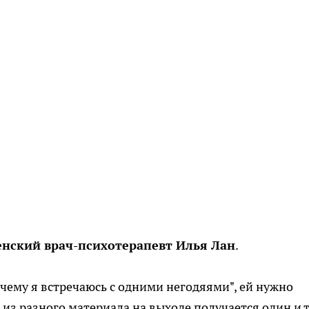
нский врач-психотерапевт Илья Лан
.
чему я встречаюсь с одними негодяями", ей нужно
ли из разного материала на выходе получается один и 