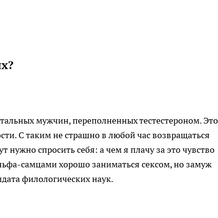
ых?
утальных мужчин, переполненных тестестероном. Это
сти. С таким не страшно в любой час возвращаться
т нужно спросить себя: а чем я плачу за это чувство
альфа-самцами хорошо заниматься сексом, но замуж
дидата филологических наук.