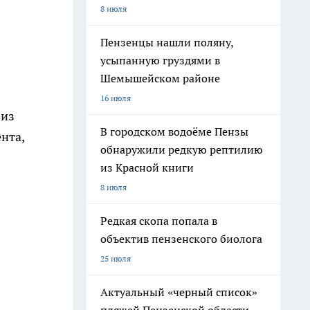
8 июля
Пензенцы нашли поляну,
усыпанную груздями в
Шемышейском районе
16 июля
 из
В городском водоёме Пензы
нта,
обнаружили редкую рептилию
из Красной книги
8 июля
Редкая скопа попала в
объектив пензенского биолога
25 июля
Актуальный «черный список»