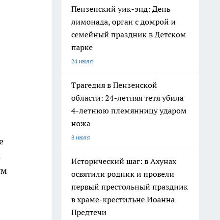
Пензенский уик-энд: День
лимонада, орган с домрой и
семейный праздник в Детском
парке
24 июля
Трагедия в Пензенской
области: 24-летняя тетя убила
4-летнюю племянницу ударом
ножа
8 июля
е
м
Исторический шаг: в Ахунах
ум
освятили родник и провели
первый престольный праздник
в храме-крестильне Иоанна
Предтечи