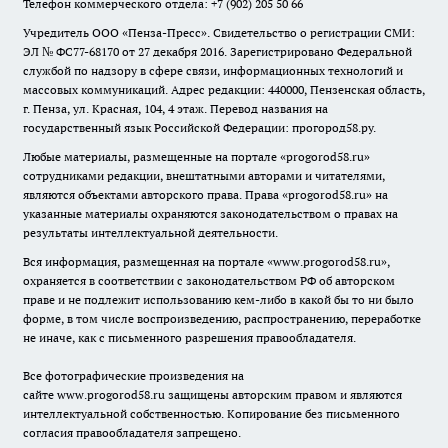
Телефон коммерческого отдела: +7 (902) 205 50 66
Учредитель ООО «Пенза-Пресс». Свидетельство о регистрации СМИ:
ЭЛ № ФС77-68170 от 27 декабря 2016. Зарегистрировано Федеральной
службой по надзору в сфере связи, информационных технологий и
массовых коммуникаций. Адрес редакции: 440000, Пензенская область,
г. Пенза, ул. Красная, 104, 4 этаж. Перевод названия на
государственный язык Российской Федерации: прогород58.ру.
Любые материалы, размещенные на портале «
progorod58.ru
»
сотрудниками редакции, внештатными авторами и читателями,
являются объектами авторского права. Права «
progorod58.ru
» на
указанные материалы охраняются законодательством о правах на
результаты интеллектуальной деятельности.
Вся информация, размещенная на портале «
www.progorod58.ru
»,
охраняется в соответствии с законодательством РФ об авторском
праве и не подлежит использованию кем-либо в какой бы то ни было
форме, в том числе воспроизведению, распространению, переработке
не иначе, как с письменного разрешения правообладателя.
Все фотографические произведения на
сайте
www.progorod58.ru
защищены авторским правом и являются
интеллектуальной собственностью. Копирование без письменного
согласия правообладателя запрещено.