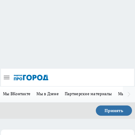
Мы ВКонтакте
Мы в Дзене
Партнерские материалы
Мы в Te
Принять