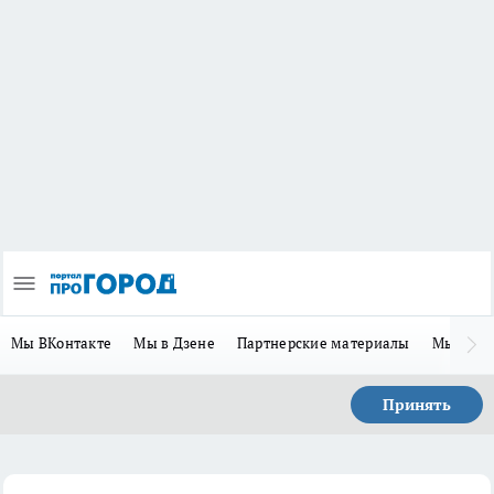
Мы ВКонтакте
Мы в Дзене
Партнерские материалы
Мы в Te
Принять