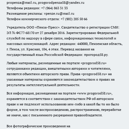
propenza@mail.ru
, progorodpenza58@yandex.ru
Телефоны редакции: +7 (964) 863 31 33
Размещение рекламы: vpenze.ru@mail.ru
Телефон коммерческого отдела: +7 (902) 205 50 66
Учредитель ООО «Пенза-Пресс». Свидетельство о регистрации СМИ:
ЭЛ № ФС77-68170 от 27 декабря 2016. Зарегистрировано Федеральной
службой по надзору в сфере связи, информационных технологий и
массовых коммуникаций. Адрес редакции: 440000, Пензенская область,
г. Пенза, ул. Красная, 104, 4 этаж. Перевод названия на
государственный язык Российской Федерации: прогород58.ру.
Любые материалы, размещенные на портале «
progorod58.ru
»
сотрудниками редакции, внештатными авторами и читателями,
являются объектами авторского права. Права «
progorod58.ru
» на
указанные материалы охраняются законодательством о правах на
результаты интеллектуальной деятельности.
Вся информация, размещенная на портале «
www.progorod58.ru
»,
охраняется в соответствии с законодательством РФ об авторском
праве и не подлежит использованию кем-либо в какой бы то ни было
форме, в том числе воспроизведению, распространению, переработке
не иначе, как с письменного разрешения правообладателя.
Все фотографические произведения на