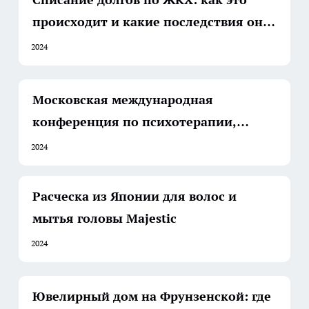
происходит и какие последствия оно
имеет
2024
Московская международная
конференция по психотерапии,
психологии и психосоматическому
2024
здоровью: встреча профессионалов
для обмена опытом и знаниями
Расческа из Японии для волос и
мытья головы Majestic
2024
Ювелирный дом на Фрунзенской: где