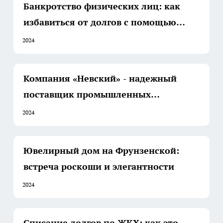
Банкротство физических лиц: как
избавиться от долгов с помощью
компании "Чао Долг"
2024
Компания «Невский» - надежный
поставщик промышленных
электрокотлов и водонагревателей
2024
Ювелирный дом на Фрунзенской:
встреча роскоши и элегантности
2024
Списание долгов по ЖКХ: как это