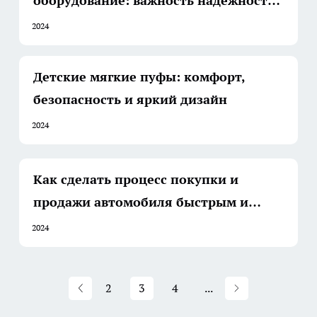
оборудование: важность надежности
и выбора правильного поставщика
2024
Детские мягкие пуфы: комфорт,
безопасность и яркий дизайн
2024
Как сделать процесс покупки и
продажи автомобиля быстрым и
приятным
2024
2
3
4
...