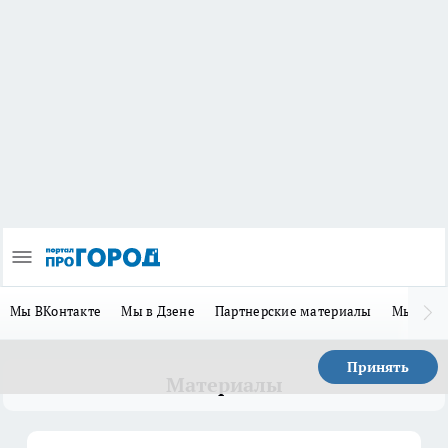
Мы ВКонтакте
Мы в Дзене
Партнерские материалы
Мы в Te
Принять
Материалы