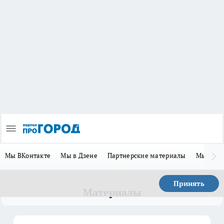
Мы ВКонтакте
Мы в Дзене
Партнерские материалы
Мы в Te
Принять
Материалы