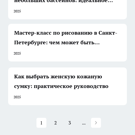
небольших бассейнов: идеальное
решение для чистоты
2025
Мастер-класс по рисованию в Санкт-
Петербурге: чем может быть
полезен?
2025
Как выбрать женскую кожаную
сумку: практическое руководство
2025
1
2
3
...