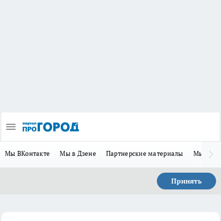
Мы ВКонтакте
Мы в Дзене
Партнерские материалы
Мы в Te
Принять