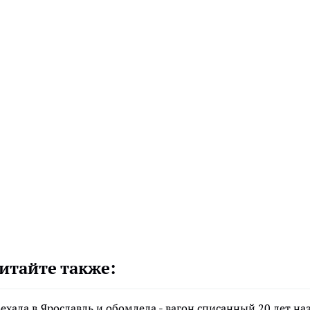
итайте также:
хала в Ярославль и обомлела - вагон списанный 20 лет наз