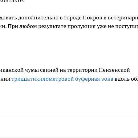
 контакте.
довать дополнительно в городе Покров в ветеринар
и. При любом результате продукция уже не поступи
риканской чумы свиней на территории Пензенской
ании
тридцатикилометровой буферная зона
вдоль о