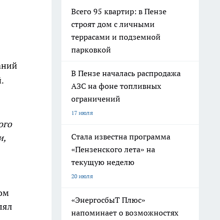
Всего 95 квартир: в Пензе
строят дом с личными
террасами и подземной
парковкой
аний
В Пензе началась распродажа
.
АЗС на фоне топливных
ограничений
17 июля
ого
Стала известна программа
и,
«Пензенского лета» на
текущую неделю
20 июля
ом
«ЭнергосбыТ Плюс»
лял
напоминает о возможностях