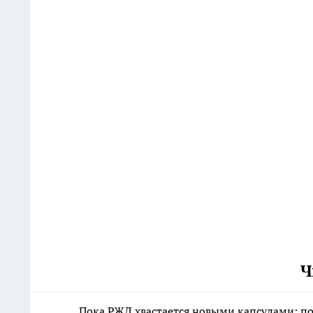
Ч
Пока РЖД хвастается новыми капсулами: пое