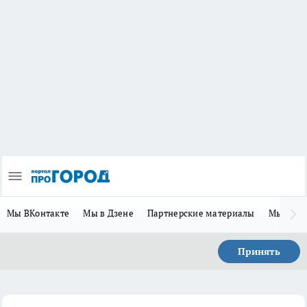
Мы ВКонтакте
Мы в Дзене
Партнерские материалы
Мы в Te
Принять