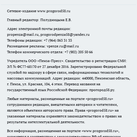
Сетевое-издание
www.progorod58.ru
Главный редактор: Полудницына Е.В.
Адрес электронной почты редакции:
propenza@mail.ru
, progorodpenza58@yandex.ru
Телефоны редакции: +7 (964) 863 31 33
Размещение рекламы: vpenze.ru@mail.ru
Телефон коммерческого отдела: +7 (902) 205 50 66
Учредитель ООО «Пенза-Пресс». Свидетельство о регистрации СМИ:
ЭЛ № ФС77-68170 от 27 декабря 2016. Зарегистрировано Федеральной
службой по надзору в сфере связи, информационных технологий и
массовых коммуникаций. Адрес редакции: 440000, Пензенская область,
г. Пенза, ул. Красная, 104, 4 этаж. Перевод названия на
государственный язык Российской Федерации: прогород58.ру.
Любые материалы, размещенные на портале «
progorod58.ru
»
сотрудниками редакции, внештатными авторами и читателями,
являются объектами авторского права. Права «
progorod58.ru
» на
указанные материалы охраняются законодательством о правах на
результаты интеллектуальной деятельности.
Вся информация, размещенная на портале «
www.progorod58.ru
»,
охраняется в соответствии с законодательством РФ об авторском