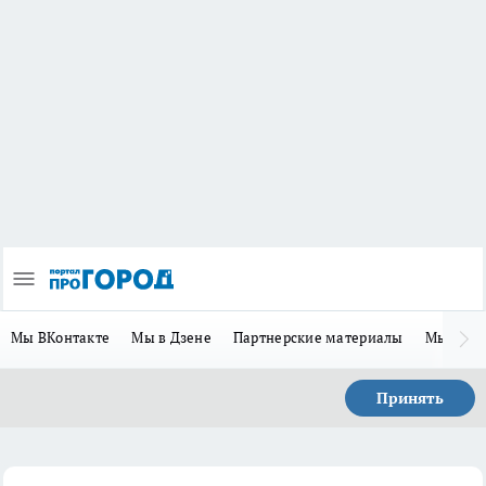
Мы ВКонтакте
Мы в Дзене
Партнерские материалы
Мы в Te
Принять