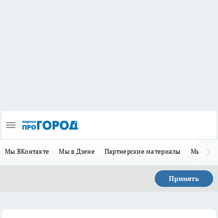
Мы ВКонтакте
Мы в Дзене
Партнерские материалы
Мы в Te
Принять