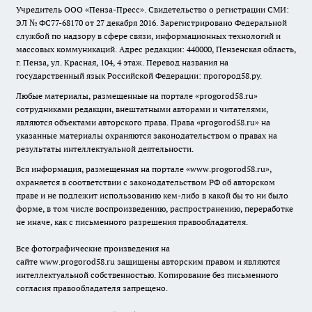
Учредитель ООО «Пенза-Пресс». Свидетельство о регистрации СМИ:
ЭЛ № ФС77-68170 от 27 декабря 2016. Зарегистрировано Федеральной
службой по надзору в сфере связи, информационных технологий и
массовых коммуникаций. Адрес редакции: 440000, Пензенская область,
г. Пенза, ул. Красная, 104, 4 этаж. Перевод названия на
государственный язык Российской Федерации: прогород58.ру.
Любые материалы, размещенные на портале «
progorod58.ru
»
сотрудниками редакции, внештатными авторами и читателями,
являются объектами авторского права. Права «
progorod58.ru
» на
указанные материалы охраняются законодательством о правах на
результаты интеллектуальной деятельности.
Вся информация, размещенная на портале «
www.progorod58.ru
»,
охраняется в соответствии с законодательством РФ об авторском
праве и не подлежит использованию кем-либо в какой бы то ни было
форме, в том числе воспроизведению, распространению, переработке
не иначе, как с письменного разрешения правообладателя.
Все фотографические произведения на
сайте
www.progorod58.ru
защищены авторским правом и являются
интеллектуальной собственностью. Копирование без письменного
согласия правообладателя запрещено.