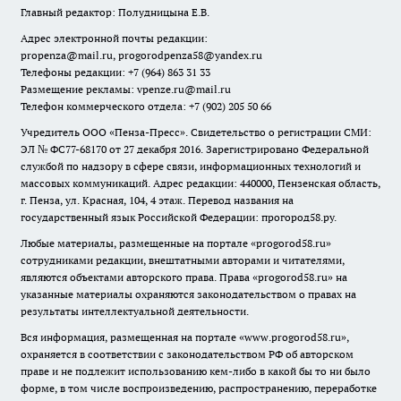
Главный редактор: Полудницына Е.В.
Адрес электронной почты редакции:
propenza@mail.ru
, progorodpenza58@yandex.ru
Телефоны редакции: +7 (964) 863 31 33
Размещение рекламы: vpenze.ru@mail.ru
Телефон коммерческого отдела: +7 (902) 205 50 66
Учредитель ООО «Пенза-Пресс». Свидетельство о регистрации СМИ:
ЭЛ № ФС77-68170 от 27 декабря 2016. Зарегистрировано Федеральной
службой по надзору в сфере связи, информационных технологий и
массовых коммуникаций. Адрес редакции: 440000, Пензенская область,
г. Пенза, ул. Красная, 104, 4 этаж. Перевод названия на
государственный язык Российской Федерации: прогород58.ру.
Любые материалы, размещенные на портале «
progorod58.ru
»
сотрудниками редакции, внештатными авторами и читателями,
являются объектами авторского права. Права «
progorod58.ru
» на
указанные материалы охраняются законодательством о правах на
результаты интеллектуальной деятельности.
Вся информация, размещенная на портале «
www.progorod58.ru
»,
охраняется в соответствии с законодательством РФ об авторском
праве и не подлежит использованию кем-либо в какой бы то ни было
форме, в том числе воспроизведению, распространению, переработке