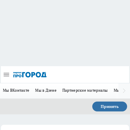
Мы ВКонтакте
Мы в Дзене
Партнерские материалы
Мы в Te
Принять