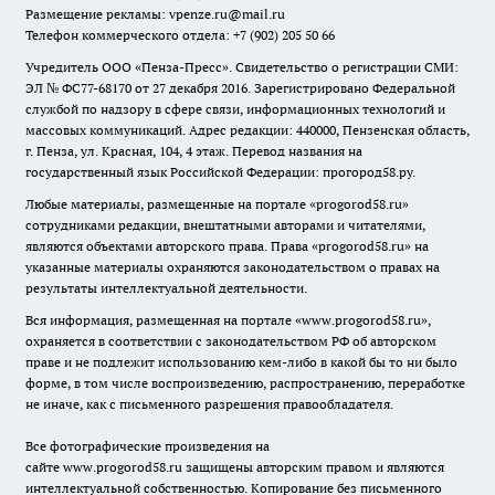
Размещение рекламы: vpenze.ru@mail.ru
Телефон коммерческого отдела: +7 (902) 205 50 66
Учредитель ООО «Пенза-Пресс». Свидетельство о регистрации СМИ:
ЭЛ № ФС77-68170 от 27 декабря 2016. Зарегистрировано Федеральной
службой по надзору в сфере связи, информационных технологий и
массовых коммуникаций. Адрес редакции: 440000, Пензенская область,
г. Пенза, ул. Красная, 104, 4 этаж. Перевод названия на
государственный язык Российской Федерации: прогород58.ру.
Любые материалы, размещенные на портале «
progorod58.ru
»
сотрудниками редакции, внештатными авторами и читателями,
являются объектами авторского права. Права «
progorod58.ru
» на
указанные материалы охраняются законодательством о правах на
результаты интеллектуальной деятельности.
Вся информация, размещенная на портале «
www.progorod58.ru
»,
охраняется в соответствии с законодательством РФ об авторском
праве и не подлежит использованию кем-либо в какой бы то ни было
форме, в том числе воспроизведению, распространению, переработке
не иначе, как с письменного разрешения правообладателя.
Все фотографические произведения на
сайте
www.progorod58.ru
защищены авторским правом и являются
интеллектуальной собственностью. Копирование без письменного