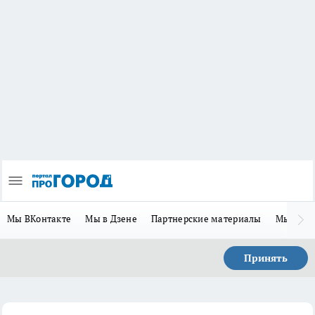
Мы ВКонтакте
Мы в Дзене
Партнерские материалы
Мы в Te
Принять